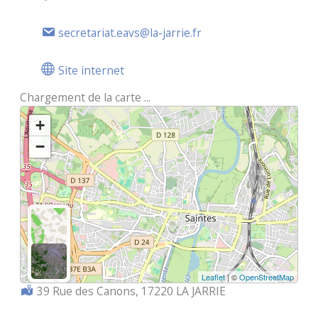
secretariat.eavs@la-jarrie.fr
Site internet
Chargement de la carte ...
+
−
Leaflet
| ©
OpenStreetMap
Localisation :
39 Rue des Canons, 17220 LA JARRIE