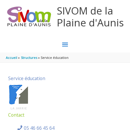
Aller au contenu
Aller au pied de page
SIVOM de la
Plaine d'Aunis
MENU
PRINCIPAL
Accueil
Structures
Service éducation
Service éducation
Contact
05 46 66 45 64