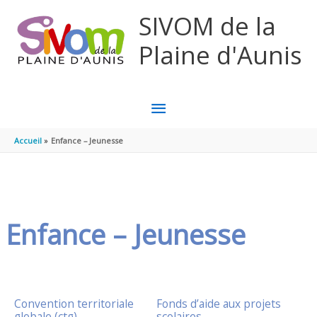
Aller au contenu
Aller au pied de page
SIVOM de la
Plaine d'Aunis
MENU
PRINCIPAL
Accueil
Enfance – Jeunesse
Enfance – Jeunesse
Convention territoriale
Fonds d’aide aux projets
globale (ctg)
scolaires