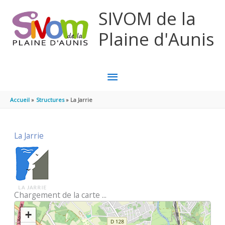
Aller au contenu
Aller au pied de page
SIVOM de la
Plaine d'Aunis
MENU
PRINCIPAL
Accueil
Structures
La Jarrie
La Jarrie
Chargement de la carte ...
+