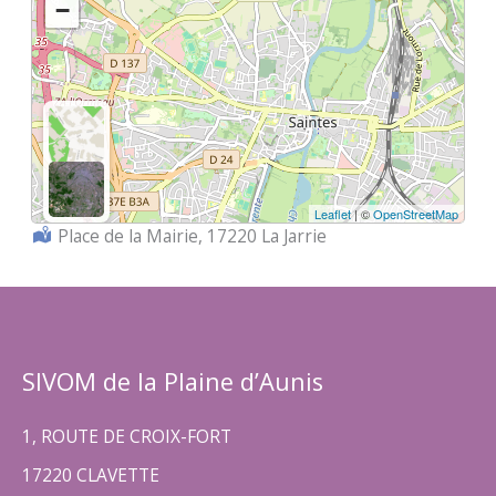
−
Leaflet
| ©
OpenStreetMap
Localisation :
Place de la Mairie, 17220 La Jarrie
SIVOM de la Plaine d’Aunis
1, ROUTE DE CROIX-FORT
17220 CLAVETTE